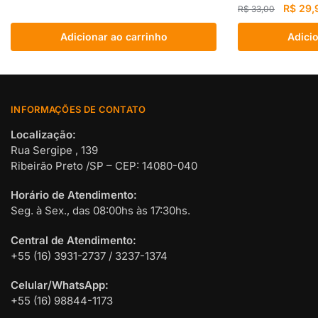
O
R$
29,
R$
33,00
preço
Adicionar ao carrinho
Adicio
original
era:
R$ 33,
INFORMAÇÕES DE CONTATO
Localização:
Rua Sergipe , 139
Ribeirão Preto /SP – CEP: 14080-040
Horário de Atendimento:
Seg. à Sex., das 08:00hs às 17:30hs.
Central de Atendimento:
+55 (16) 3931-2737 / 3237-1374
Celular/WhatsApp:
+55 (16) 98844-1173