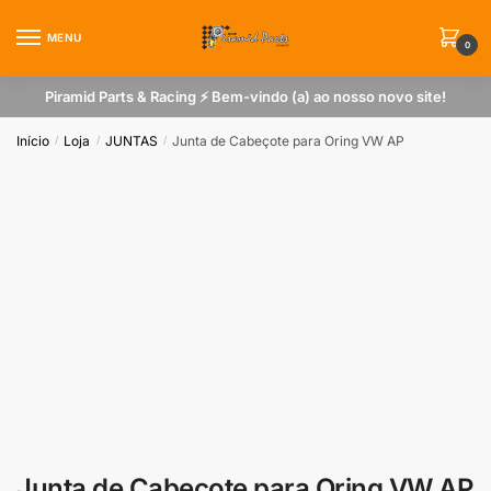
Skip
Skip
to
to
MENU
0
navigation
content
Piramid Parts & Racing ⚡ Bem-vindo (a) ao nosso novo site!
Início
Loja
JUNTAS
Junta de Cabeçote para Oring VW AP
/
/
/
Junta de Cabeçote para Oring VW AP