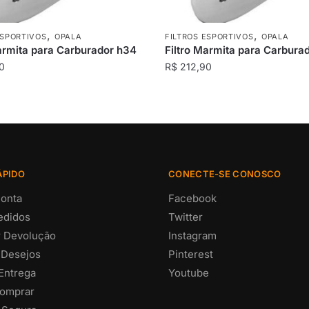
,
,
ESPORTIVOS
OPALA
FILTROS ESPORTIVOS
OPALA
armita para Carburador h34
Filtro Marmita para Carbura
0
R$
212,90
ÁPIDO
CONECTE-SE CONOSCO
onta
Facebook
edidos
Twitter
ar Devolução
Instagram
 Desejos
Pinterest
 Entrega
Youtube
omprar