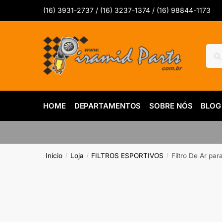
Skip
Skip
(16) 3931-2737 / (16) 3237-1374 / (16) 98844-1173
to
to
navigation
content
Pesq
Pes
por:
HOME
DEPARTAMENTOS
SOBRE NÓS
BLOG
Início
Loja
FILTROS ESPORTIVOS
Filtro De Ar par
/
/
/