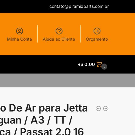
contato@piramidparts.com.br
Minha Conta
Ajuda ao Cliente
Orçamento
R$
0,00
0
tro De Ar para Jetta
guan / A3 / TT /
ca / Passat 2.0 16