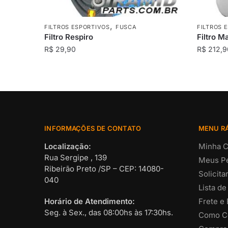
,
FILTROS ESPORTIVOS
FUSCA
FILTROS 
Filtro Respiro
Filtro M
R$
29,90
R$
212,9
INFORMAÇÕES DE CONTATO
MENU R
Localização:
Minha C
Rua Sergipe , 139
Meus P
Ribeirão Preto /SP – CEP: 14080-
Solicit
040
Lista de
Horário de Atendimento:
Frete e
Seg. à Sex., das 08:00hs às 17:30hs.
Como C