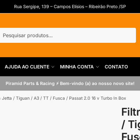
Rua Sergipe, 139 – Campos Elísios – Ribeirão Preto /SP
uisar
quisar
AJUDA AO CLIENTE
MINHA CONTA
CONTATO
Piramid Parts & Racing ⚡ Bem-vindo (a) ao nosso novo site!
a Jetta / Tiguan / A3 / TT / Fusca / Passat 2.0 16 v Turbo In Box
Fil
/ Ti
Fus