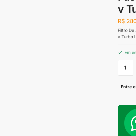
v T
R$
280
Filtro De
v Turbo 
Em e
Filtro
De
Ar
para
Entre 
Jetta
/
Tiguan
/
A3
/