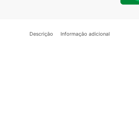
TT
/
Fusca
/
Descrição
Informação adicional
Passat
2.0
16
v
Turbo
In
Box
quantid