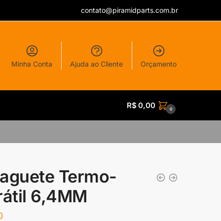
contato@piramidparts.com.br
Minha Conta
Ajuda ao Cliente
Orçamento
R$
0,00
0
aguete Termo-
rátil 6,4MM
0