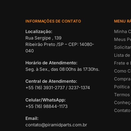
INFORMAÇÕES DE CONTATO
MENU R
Localização:
Minha C
Rua Sergipe , 139
Meus P
Ribeirão Preto /SP – CEP: 14080-
Solicit
040
Lista de
Horário de Atendimento:
Frete e
Seg. à Sex., das 08:00hs às 17:30hs.
Como C
Compra
Central de Atendimento:
Política
+55 (16) 3931-2737 / 3237-1374
Termos 
Celular/WhatsApp:
Conheça
+55 (16) 98844-1173
Contato
Email:
contato@piramidparts.com.br