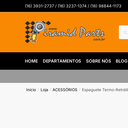
Skip
Skip
(16) 3931-2737 / (16) 3237-1374 / (16) 98844-1173
to
to
navigation
content
Pesq
Pes
por:
HOME
DEPARTAMENTOS
SOBRE NÓS
BLOG
Início
Loja
ACESSÓRIOS
Espaguete Termo-Retrát
/
/
/