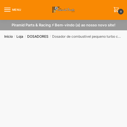
Skip
Skip
to
to
MENU
0
navigation
content
Piramid Parts & Racing ⚡ Bem-vindo (a) ao nosso novo site!
Início
Loja
DOSADORES
Dosador de combustível pequeno turbo carburado beep turbo azul
/
/
/