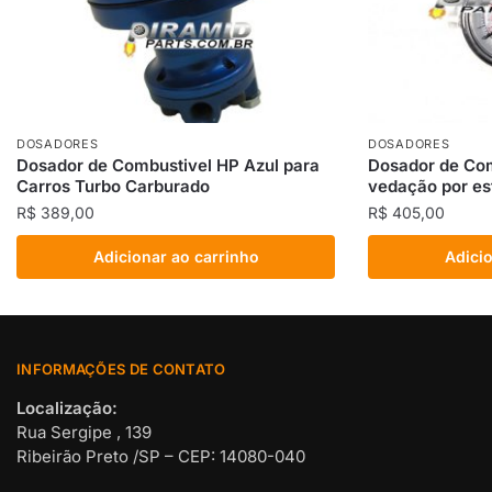
DOSADORES
DOSADORES
Dosador de Combustivel HP Azul para
Dosador de Com
Carros Turbo Carburado
vedação por es
R$
389,00
R$
405,00
Adicionar ao carrinho
Adicio
INFORMAÇÕES DE CONTATO
Localização:
Rua Sergipe , 139
Ribeirão Preto /SP – CEP: 14080-040