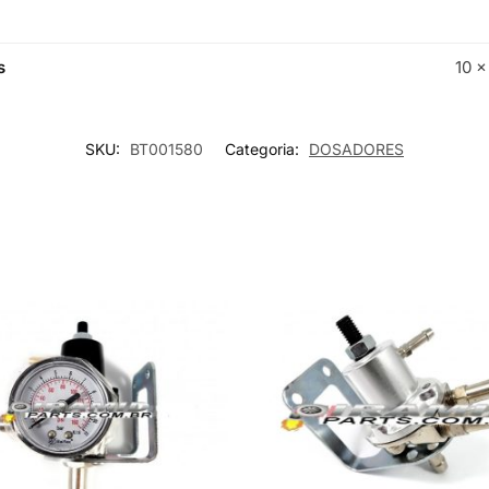
s
10 ×
SKU:
BT001580
Categoria:
DOSADORES