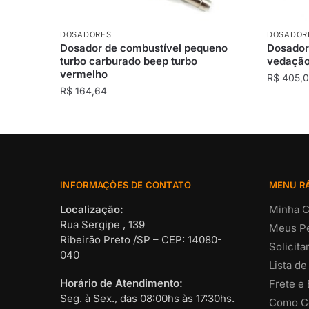
DOSADORES
DOSADOR
Dosador de combustível pequeno
Dosador
turbo carburado beep turbo
vedação 
vermelho
R$
405,
R$
164,64
INFORMAÇÕES DE CONTATO
MENU R
Localização:
Minha C
Rua Sergipe , 139
Meus P
Ribeirão Preto /SP – CEP: 14080-
Solicit
040
Lista de
Horário de Atendimento:
Frete e
Seg. à Sex., das 08:00hs às 17:30hs.
Como C