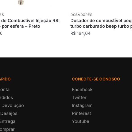
ES
DOSADORES
 de Combustível Injeção RSI
Dosador de combustível pe
por esfera – Preto
turbo carburado beep turbo 
00
R$
164,64
ÁPIDO
CONECTE-SE CONOSCO
onta
Facebook
edidos
Twitter
ar Devolução
Instagram
 Desejos
Pinterest
 Entrega
Youtube
omprar