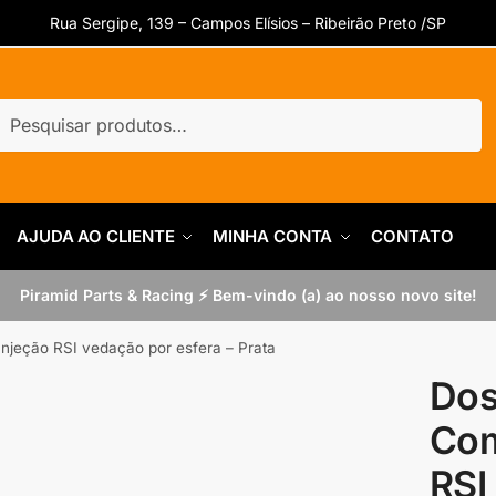
Rua Sergipe, 139 – Campos Elísios – Ribeirão Preto /SP
uisar
quisar
AJUDA AO CLIENTE
MINHA CONTA
CONTATO
Piramid Parts & Racing ⚡ Bem-vindo (a) ao nosso novo site!
njeção RSI vedação por esfera – Prata
Dos
Com
RSI