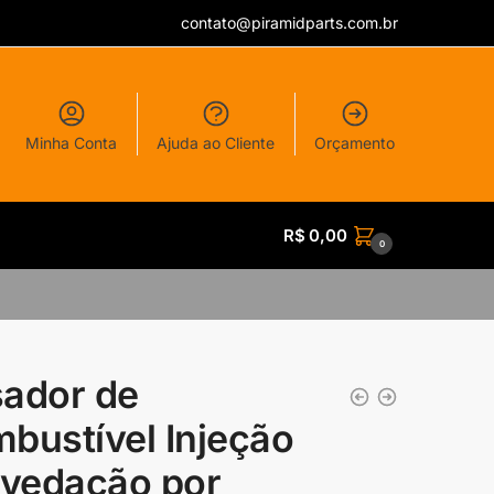
contato@piramidparts.com.br
Minha Conta
Ajuda ao Cliente
Orçamento
R$
0,00
0
ador de
bustível Injeção
 vedação por