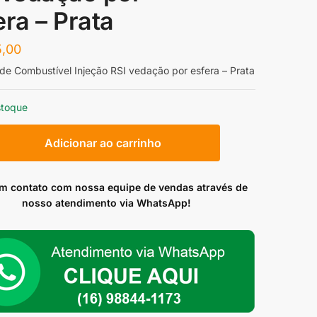
era – Prata
,00
de Combustível Injeção RSI vedação por esfera – Prata
stoque
r
Adicionar ao carrinho
ível
em contato com nossa equipe de vendas através de
nosso atendimento via WhatsApp!
o
ade