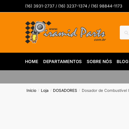
Skip
Skip
(16) 3931-2737 / (16) 3237-1374 / (16) 98844-1173
to
to
navigation
content
Pesq
Pes
por:
HOME
DEPARTAMENTOS
SOBRE NÓS
BLOG
Início
Loja
DOSADORES
Dosador de Combustível I
/
/
/