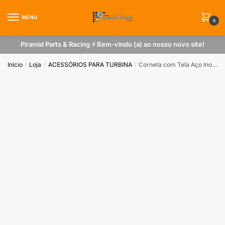
Skip
Skip
to
to
MENU
0
navigation
content
Piramid Parts & Racing ⚡ Bem-vindo (a) ao nosso novo site!
Início
Loja
ACESSÓRIOS PARA TURBINA
Corneta com Tela Aço Inox para Turbina T2 52mm Preto
/
/
/