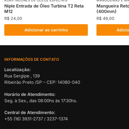
ADAPTADORES DE ÓLEOS ESPECIAIS
MANGUEIRAS E M
Niple Entrada de Óleo Turbina T2 Reta
Mangueira Reto
M12
(400mm)
R$
24,00
R$
49,00
Adicionar ao carrinho
Adicio
INFORMAÇÕES DE CONTATO
Localização:
Rua Sergipe , 139
Ribeirão Preto /SP – CEP: 14080-040
Horário de Atendimento:
Seg. à Sex., das 08:00hs às 17:30hs.
Central de Atendimento:
+55 (16) 3931-2737 / 3237-1374