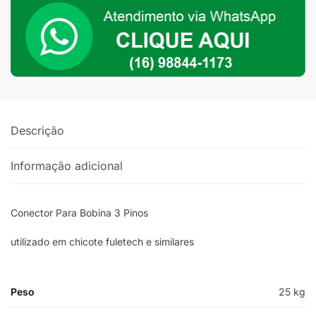
Para
Ser
Utilizado
em
Chicote
Fueltech
e
Descrição
Similares
quantidade
Informação adicional
Conector Para Bobina 3 Pinos
utilizado em chicote fuletech e similares
Peso
25 kg