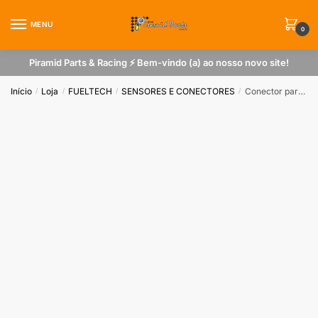
Skip
Skip
to
to
MENU
0
navigation
content
Piramid Parts & Racing ⚡ Bem-vindo (a) ao nosso novo site!
Início
Loja
FUELTECH
SENSORES E CONECTORES
Conector para Sensor de Rotação 3 Pinos Para Ser Utilizado em Chicote Fueltech e Similares
/
/
/
/