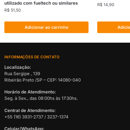
utilizado com fueltech ou similares
R$
14,90
R$
51,50
Adicionar ao carrinho
Adicio
INFORMAÇÕES DE CONTATO
Localização:
Rua Sergipe , 139
Ribeirão Preto /SP – CEP: 14080-040
Horário de Atendimento:
Seg. à Sex., das 08:00hs às 17:30hs.
Central de Atendimento:
+55 (16) 3931-2737 / 3237-1374
Celular/WhatsApp: