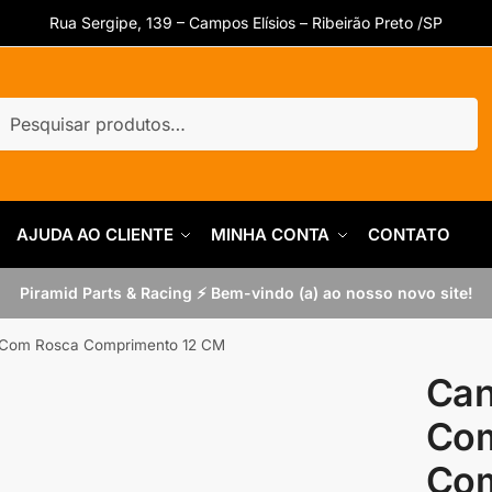
Rua Sergipe, 139 – Campos Elísios – Ribeirão Preto /SP
uisar
quisar
AJUDA AO CLIENTE
MINHA CONTA
CONTATO
Piramid Parts & Racing ⚡ Bem-vindo (a) ao nosso novo site!
″ Com Rosca Comprimento 12 CM
Can
Co
Com