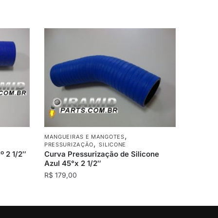
,
MANGUEIRAS E MANGOTES
,
PRESSURIZAÇÃO
SILICONE
º 2 1/2″
Curva Pressurização de Silicone
Azul 45°x 2 1/2″
R$
179,00