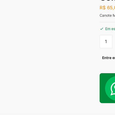
R$
65,
Canote M
Em e
Canote
Médio
2
1/2"
Entre 
Com
Rosca
Compri
12
CM
quantid