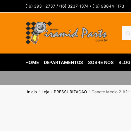
Skip
Skip
(16) 3931-2737 / (16) 3237-1374 / (16) 98844-1173
to
to
navigation
content
Pesq
Pes
por:
HOME
DEPARTAMENTOS
SOBRE NÓS
BLOG
Início
Loja
PRESSURIZAÇÃO
Canote Médio 2 1/2
/
/
/