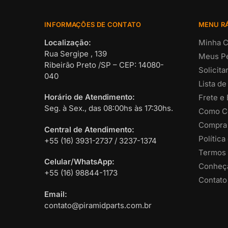
INFORMAÇÕES DE CONTATO
MENU R
Localização:
Minha C
Rua Sergipe , 139
Meus P
Ribeirão Preto /SP – CEP: 14080-
Solicit
040
Lista de
Horário de Atendimento:
Frete e
Seg. à Sex., das 08:00hs às 17:30hs.
Como C
Compra
Central de Atendimento:
Política
+55 (16) 3931-2737 / 3237-1374
Termos 
Celular/WhatsApp:
Conheça
+55 (16) 98844-1173
Contato
Email:
contato@piramidparts.com.br