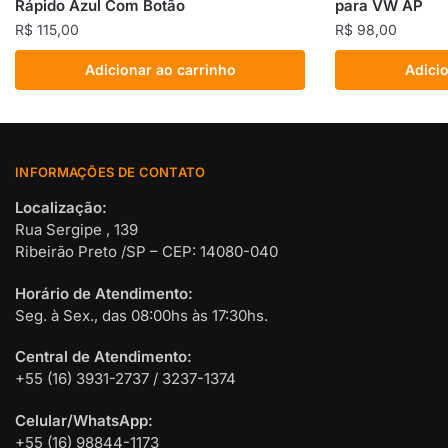
Rápido Azul Com Botão
para VW AP
R$
115,00
R$
98,00
Adicionar ao carrinho
Adicio
INFORMAÇÕES DE CONTATO
Localização:
Rua Sergipe , 139
Ribeirão Preto /SP – CEP: 14080-040
Horário de Atendimento:
Seg. à Sex., das 08:00hs às 17:30hs.
Central de Atendimento:
+55 (16) 3931-2737 / 3237-1374
Celular/WhatsApp:
+55 (16) 98844-1173