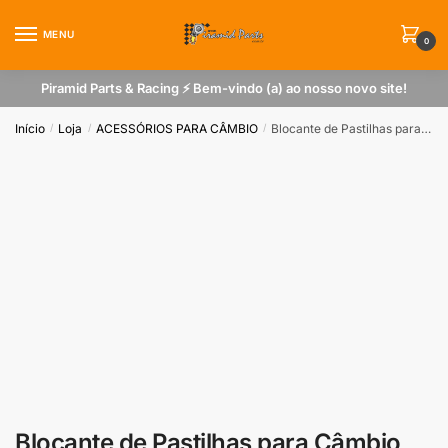
Skip
Skip
to
to
MENU
0
navigation
content
Piramid Parts & Racing ⚡ Bem-vindo (a) ao nosso novo site!
Início
Loja
ACESSÓRIOS PARA CÂMBIO
Blocante de Pastilhas para Câmbio VW Gol AP 8V Para Tulipa 16V Fueltech Expert
/
/
/
Blocante de Pastilhas para Câmbio