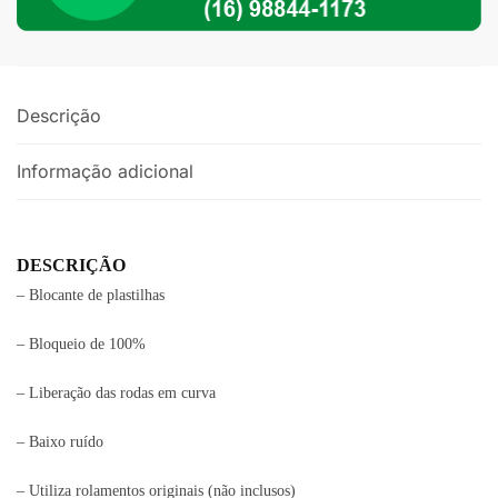
Tulipa
16V
Fueltech
Expert
Descrição
quantidade
Informação adicional
DESCRIÇÃO
– Blocante de plastilhas
– Bloqueio de 100%
– Liberação das rodas em curva
– Baixo ruído
– Utiliza rolamentos originais (não inclusos)