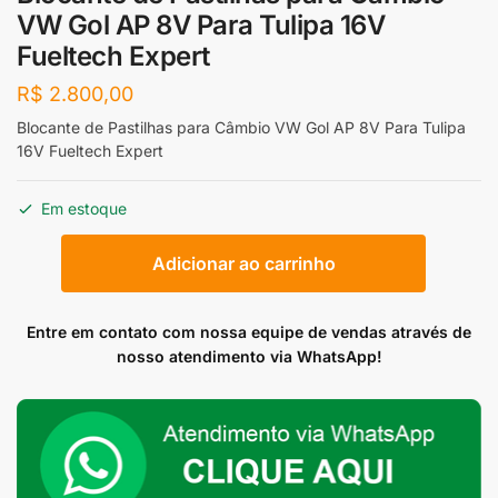
VW Gol AP 8V Para Tulipa 16V
Fueltech Expert
R$
2.800,00
Blocante de Pastilhas para Câmbio VW Gol AP 8V Para Tulipa
16V Fueltech Expert
Em estoque
Blocante
Adicionar ao carrinho
de
Pastilhas
para
Entre em contato com nossa equipe de vendas através de
Câmbio
nosso atendimento via WhatsApp!
VW
Gol
AP
8V
Para