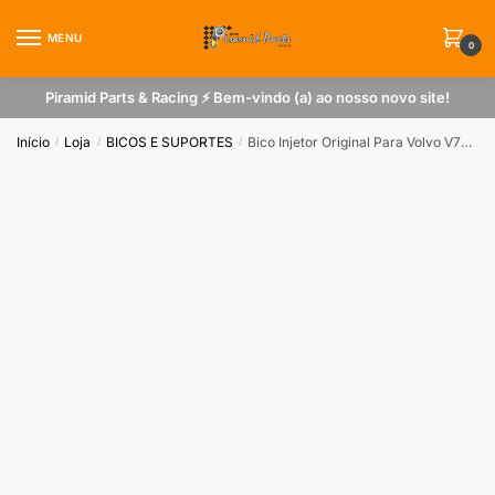
Skip
Skip
to
to
MENU
0
navigation
content
Piramid Parts & Racing ⚡ Bem-vindo (a) ao nosso novo site!
Início
Loja
BICOS E SUPORTES
Bico Injetor Original Para Volvo V70 / C70 / S60 2.4 / 2.5 Turbo
/
/
/