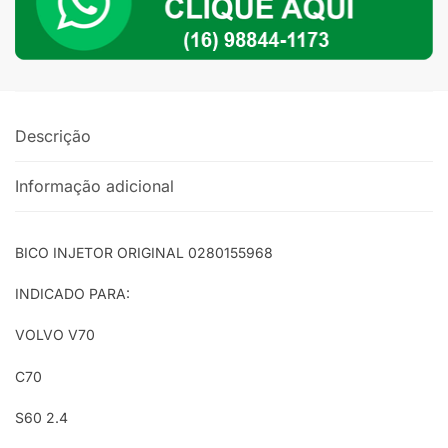
S60
2.4
/
2.5
Turbo
Descrição
quantidade
Informação adicional
BICO INJETOR ORIGINAL 0280155968
INDICADO PARA:
VOLVO V70
C70
S60 2.4