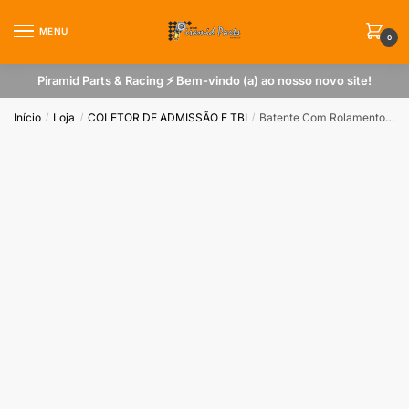
Skip
Skip
to
to
MENU
0
navigation
content
Piramid Parts & Racing ⚡ Bem-vindo (a) ao nosso novo site!
Início
Loja
COLETOR DE ADMISSÃO E TBI
Batente Com Rolamento Do Amortecedor Para Vw Gol G2 G3 G4 Em PU
/
/
/