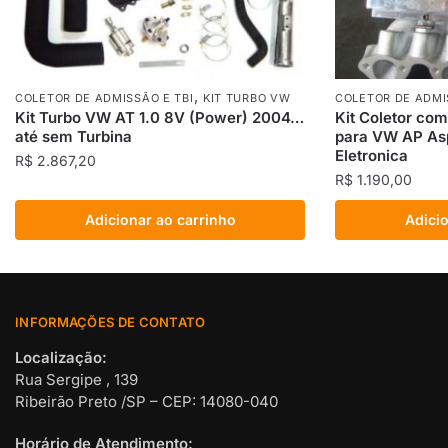
,
COLETOR DE ADMISSÃO E TBI
KIT TURBO VW
COLETOR DE ADMI
Kit Turbo VW AT 1.0 8V (Power) 2004…
Kit Coletor com
até sem Turbina
para VW AP Asp
Eletronica
R$
2.867,20
R$
1.190,00
Adicionar ao carrinho
Adicio
INFORMAÇÕES DE CONTATO
Localização:
Rua Sergipe , 139
Ribeirão Preto /SP – CEP: 14080-040
Horário de Atendimento: