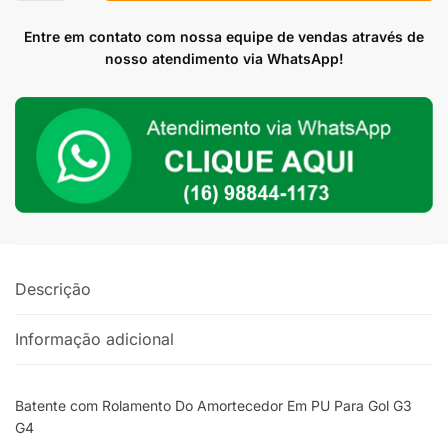
Rolamento
Do
Entre em contato com nossa equipe de vendas através de
Amortecedor
nosso atendimento via WhatsApp!
Para
Vw
Gol
G2
G3
G4
Em
PU
quantidade
Descrição
Informação adicional
Batente com Rolamento Do Amortecedor Em PU Para Gol G3
G4