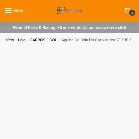
Skip
Skip
to
to
MENU
0
navigation
content
Piramid Parts & Racing ⚡ Bem-vindo (a) ao nosso novo site!
Início
Loja
CARROS
GOL
Agulha De Boia Do Carburador 2E / 3E 350 Vazão
/
/
/
/