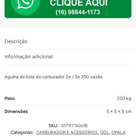
Vazão
quantidade
Descrição
Informação adicional
Agulha de boia do carburador 2e / 3e 350 vazão
Peso
200 kg
Dimensões
5 × 5 × 5 cm
SKU:
0171f77e0cf6
Categorias:
CARBURADOR E ACESSÓRIOS
,
GOL
,
OPALA