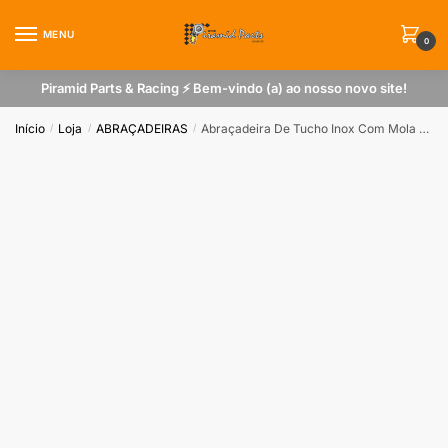
Skip
Skip
to
to
MENU
0
navigation
content
Piramid Parts & Racing ⚡ Bem-vindo (a) ao nosso novo site!
Início
Loja
ABRAÇADEIRAS
Abraçadeira De Tucho Inox Com Mola 48mm – 54mm
/
/
/