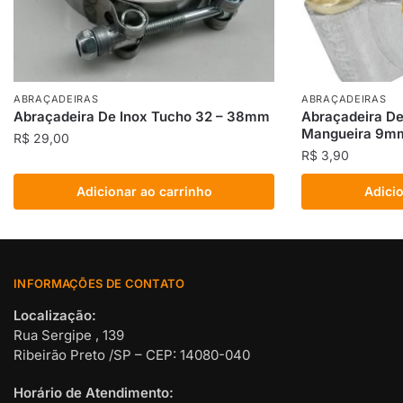
ABRAÇADEIRAS
ABRAÇADEIRAS
Abraçadeira De Inox Tucho 32 – 38mm
Abraçadeira De
Mangueira 9m
R$
29,00
R$
3,90
Adicionar ao carrinho
Adicio
INFORMAÇÕES DE CONTATO
Localização:
Rua Sergipe , 139
Ribeirão Preto /SP – CEP: 14080-040
Horário de Atendimento: